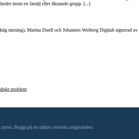
eder inom en familj eller liknande grupp. [...]
tig mening), Marina Duell och Johannes Weiberg Digitalt signerad av 
ridiskt problem
ätt jurist. Byggt på en miljon svenska avgöranden.