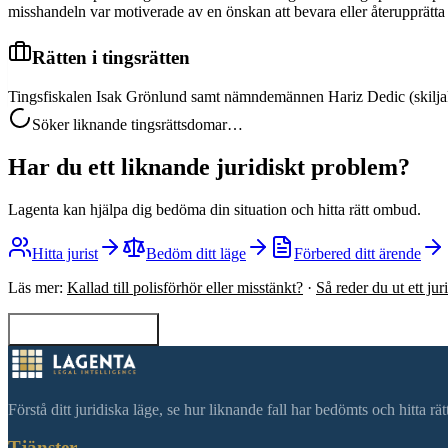
misshandeln var motiverade av en önskan att bevara eller återupprätta h
Rätten i tingsrätten
Tingsfiskalen Isak Grönlund samt nämndemännen Hariz Dedic (skiljak
Söker liknande tingsrättsdomar…
Har du ett liknande juridiskt problem?
Lagenta kan hjälpa dig bedöma din situation och hitta rätt ombud.
Hitta jurist
Bedöm ditt läge
Förbered ditt ärende
Läs mer:
Kallad till polisförhör eller misstänkt?
·
Så reder du ut ett ju
Tillbaka till sökning
Förstå ditt juridiska läge, se hur liknande fall har bedömts och hitta r
Tjänster