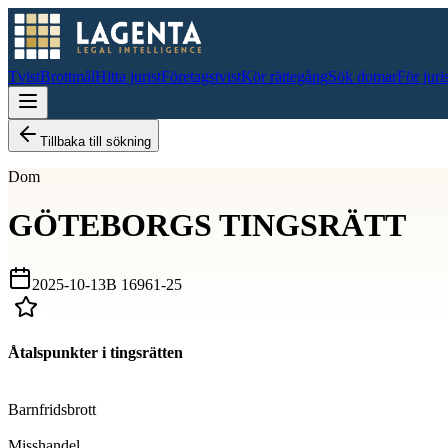
Tvist
Brottmål
Hitta jurist
Företagstvist
Kör rättegång
Sök domar
För juri
Tillbaka till sökning
Dom
GÖTEBORGS TINGSRÄTT
2025-10-13
B 16961-25
Åtalspunkter i tingsrätten
D
Barnfridsbrott
D
Misshandel