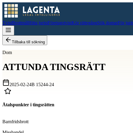
Tvist
Brottmål
Hitta jurist
Företagstvist
Kör rättegång
Sök domar
För juri
Tillbaka till sökning
Dom
ATTUNDA TINGSRÄTT
2025-02-24
B 15244-24
Åtalspunkter i tingsrätten
D
Barnfridsbrott
D
Misshandel