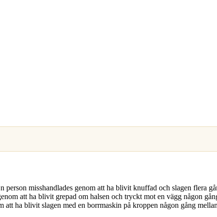
 En person misshandlades genom att ha blivit knuffad och slagen flera 
 genom att ha blivit grepad om halsen och tryckt mot en vägg någon g
 att ha blivit slagen med en borrmaskin på kroppen någon gång mellan 