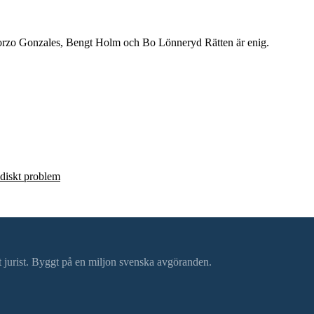
zo Gonzales, Bengt Holm och Bo Lönneryd Rätten är enig.
ridiskt problem
ätt jurist. Byggt på en miljon svenska avgöranden.