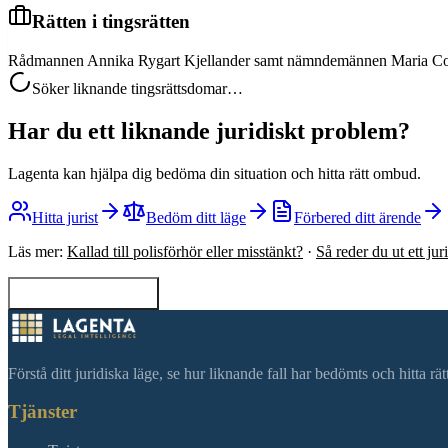
Rätten i tingsrätten
Rådmannen Annika Rygart Kjellander samt nämndemännen Maria Cor
Söker liknande tingsrättsdomar…
Har du ett liknande juridiskt problem?
Lagenta kan hjälpa dig bedöma din situation och hitta rätt ombud.
Hitta jurist
Bedöm ditt läge
Förbered ditt ärende
Läs mer:
Kallad till polisförhör eller misstänkt?
·
Så reder du ut ett ju
Tillbaka till sökning
Förstå ditt juridiska läge, se hur liknande fall har bedömts och hitta r
Tjänster