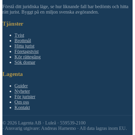
Förstå ditt juridiska läge, se hur liknande fall har bedömts och hitta
rätt jurist. Byggt på en miljon svenska avgöranden.
Tjänster
Tvist
Brottmål
Hitta jurist
Företagstvist
Kör rättegång
Sök domar
Lagenta
Guider
Nyheter
För jurister
Om oss
Kontakt
©
2026
Lagenta AB · Luleå · 559539-2100
·
Ansvarig utgivare: Andreas Harnemo · All data lagras inom EU.