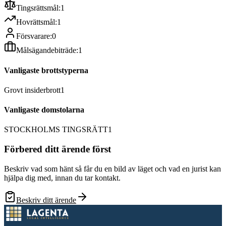
Tingsrättsmål:
1
Hovrättsmål:
1
Försvarare:
0
Målsägandebiträde:
1
Vanligaste brottstyperna
Grovt insiderbrott
1
Vanligaste domstolarna
STOCKHOLMS TINGSRÄTT
1
Förbered ditt ärende först
Beskriv vad som hänt så får du en bild av läget och vad en jurist kan
hjälpa dig med, innan du tar kontakt.
Beskriv ditt ärende