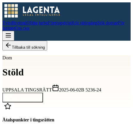
Tvist
Brottmål
Hitta jurist
Företagstvist
Kör rättegång
Sök domar
För
jurister
Om oss
Tillbaka till sökning
Dom
Stöld
UPPSALA TINGSRÄTT
2025-06-02
B 5236-24
Visa hela domen
Åtalspunkter i tingsrätten
D