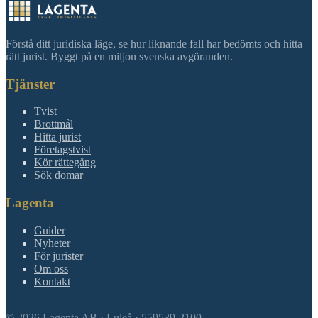
Förstå ditt juridiska läge, se hur liknande fall har bedömts och hitta
rätt jurist. Byggt på en miljon svenska avgöranden.
Tjänster
Tvist
Brottmål
Hitta jurist
Företagstvist
Kör rättegång
Sök domar
Lagenta
Guider
Nyheter
För jurister
Om oss
Kontakt
©
2026
Lagenta AB · Luleå · 559539-2100