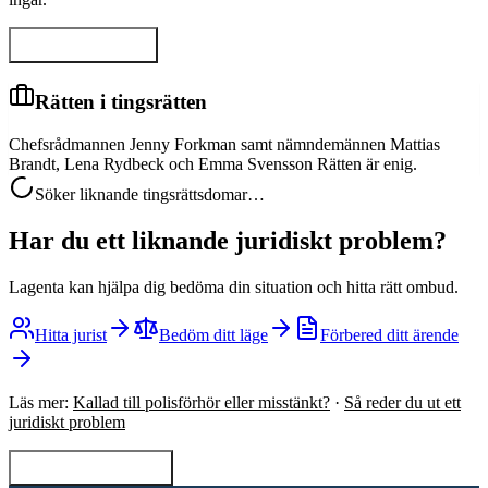
Visa hela domen
Rätten i tingsrätten
Chefsrådmannen Jenny Forkman samt nämndemännen Mattias
Brandt, Lena Rydbeck och Emma Svensson Rätten är enig.
Söker liknande tingsrättsdomar…
Har du ett liknande juridiskt problem?
Lagenta kan hjälpa dig bedöma din situation och hitta rätt ombud.
Hitta jurist
Bedöm ditt läge
Förbered ditt ärende
Läs mer:
Kallad till polisförhör eller misstänkt?
·
Så reder du ut ett
juridiskt problem
Tillbaka till sökning