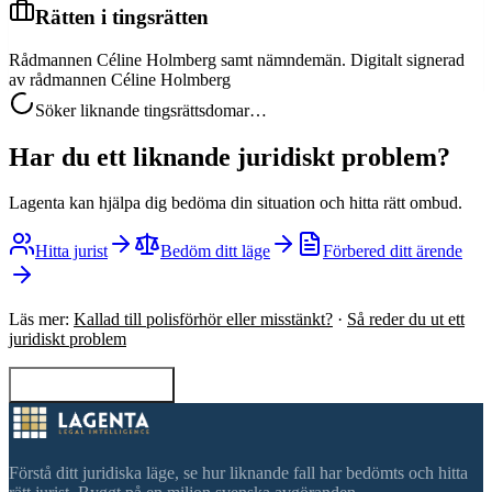
Rätten i tingsrätten
Rådmannen Céline Holmberg samt nämndemän. Digitalt signerad
av rådmannen Céline Holmberg
Söker liknande tingsrättsdomar…
Har du ett liknande juridiskt problem?
Lagenta kan hjälpa dig bedöma din situation och hitta rätt ombud.
Hitta jurist
Bedöm ditt läge
Förbered ditt ärende
Läs mer:
Kallad till polisförhör eller misstänkt?
·
Så reder du ut ett
juridiskt problem
Tillbaka till sökning
Förstå ditt juridiska läge, se hur liknande fall har bedömts och hitta