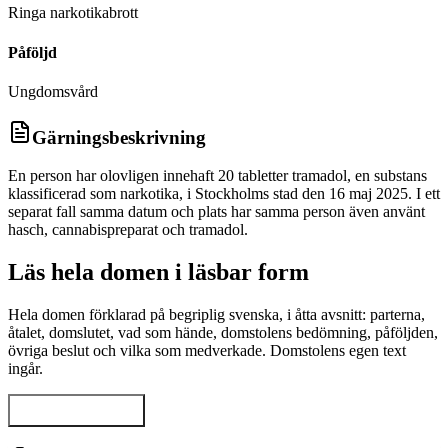
Ringa narkotikabrott
Påföljd
Ungdomsvård
Gärningsbeskrivning
En person har olovligen innehaft 20 tabletter tramadol, en substans
klassificerad som narkotika, i Stockholms stad den 16 maj 2025. I ett
separat fall samma datum och plats har samma person även använt
hasch, cannabispreparat och tramadol.
Läs hela domen i läsbar form
Hela domen förklarad på begriplig svenska, i åtta avsnitt: parterna,
åtalet, domslutet, vad som hände, domstolens bedömning, påföljden,
övriga beslut och vilka som medverkade. Domstolens egen text
ingår.
Visa hela domen