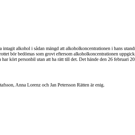
git alkohol i sådan mängd att alkoholkoncentrationen i hans utandningsl
ttet bör bedömas som grovt eftersom alkoholkoncentrationen uppgick til
kört personbil utan att ha rätt till det. Det hände den 26 februari 
fsson, Anna Lorenz och Jan Petersson Rätten är enig.