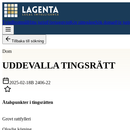
Tvist
Brottmål
Hitta jurist
Företagstvist
Kör rättegång
Sök domar
För juri
Tillbaka till sökning
Dom
UDDEVALLA TINGSRÄTT
2025-02-18
B 2406-22
Åtalspunkter i tingsrätten
D
Grovt rattfylleri
D
Olovlig körning