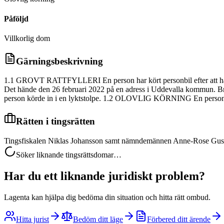
Påföljd
Villkorlig dom
Gärningsbeskrivning
1.1 GROVT RATTFYLLERI En person har kört personbil efter att ha inta
Det hände den 26 februari 2022 på en adress i Uddevalla kommun. Bro
person körde in i en lyktstolpe. 1.2 OLOVLIG KÖRNING En person har 
Rätten i tingsrätten
Tingsfiskalen Niklas Johansson samt nämndemännen Anne-Rose Gusta
Söker liknande tingsrättsdomar…
Har du ett liknande juridiskt problem?
Lagenta kan hjälpa dig bedöma din situation och hitta rätt ombud.
Hitta jurist
Bedöm ditt läge
Förbered ditt ärende