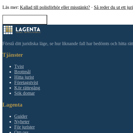
Läs mer:
Kallad till polisförhör eller misstänkt?
·
Så reder du ut ett ju
Tillbaka till sökning
Förstå ditt juridiska läge, se hur liknande fall har bedömts och hitta r
Tjänster
Tvist
Brottmål
Hitta jurist
Företagstvist
Kör rättegång
Sök domar
Lagenta
Guider
Nyheter
För jurister
Om oss