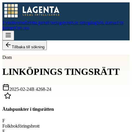
Tvist
Brottmål
Hitta jurist
Företagstvist
Kör rättegång
Sök domar
För
jurister
Om oss
Tillbaka till sökning
Dom
LINKÖPINGS TINGSRÄTT
2025-02-24
B 4268-24
Åtalspunkter i tingsrätten
F
Folkbokföringsbrott
F