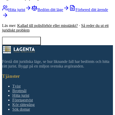
Hitta jurist
Bedöm ditt läge
Förbered ditt ärende
Läs mer:
Kallad till polisförhör eller misstänkt?
·
Så reder du ut ett
juridiskt problem
Tillbaka till sökning
Förstå ditt juridiska läge, se hur liknande fall har bedömts och hitta
rätt jurist. Byggt på en miljon svenska avgöranden.
Tjänster
Tvist
Brottmål
Hitta jurist
Företagstvist
Kör rättegång
Sök domar