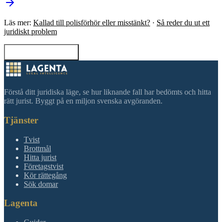
Läs mer:
Kallad till polisförhör eller misstänkt?
·
Så reder du ut ett
juridiskt problem
Tillbaka till sökning
Förstå ditt juridiska läge, se hur liknande fall har bedömts och hitta
rätt jurist. Byggt på en miljon svenska avgöranden.
Tjänster
Tvist
Brottmål
Hitta jurist
Företagstvist
Kör rättegång
Sök domar
Lagenta