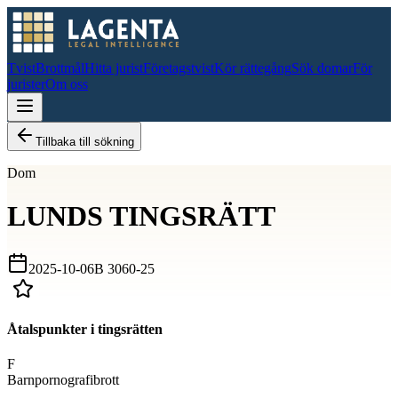
Tvist
Brottmål
Hitta jurist
Företagstvist
Kör rättegång
Sök domar
För
jurister
Om oss
Tillbaka till sökning
Dom
LUNDS TINGSRÄTT
2025-10-06
B 3060-25
Åtalspunkter i tingsrätten
F
Barnpornografibrott