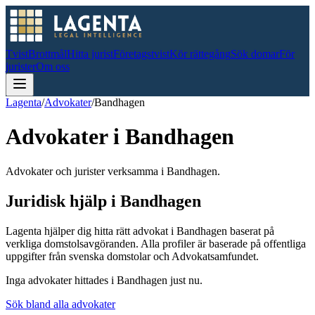
Tvist
Brottmål
Hitta jurist
Företagstvist
Kör rättegång
Sök domar
För
jurister
Om oss
Lagenta
/
Advokater
/
Bandhagen
Advokater i
Bandhagen
Advokater och jurister verksamma i Bandhagen.
Juridisk hjälp i
Bandhagen
Lagenta hjälper dig hitta rätt advokat i
Bandhagen
baserat på
verkliga domstolsavgöranden.
Alla profiler är baserade på offentliga
uppgifter från svenska domstolar och Advokatsamfundet.
Inga advokater hittades i
Bandhagen
just nu.
Sök bland alla advokater