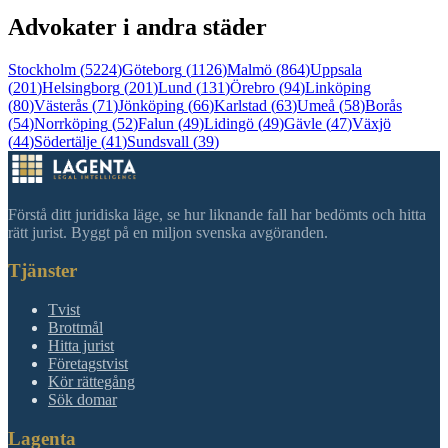
Advokater i andra städer
Stockholm
(
5224
)
Göteborg
(
1126
)
Malmö
(
864
)
Uppsala
(
201
)
Helsingborg
(
201
)
Lund
(
131
)
Örebro
(
94
)
Linköping
(
80
)
Västerås
(
71
)
Jönköping
(
66
)
Karlstad
(
63
)
Umeå
(
58
)
Borås
(
54
)
Norrköping
(
52
)
Falun
(
49
)
Lidingö
(
49
)
Gävle
(
47
)
Växjö
(
44
)
Södertälje
(
41
)
Sundsvall
(
39
)
Förstå ditt juridiska läge, se hur liknande fall har bedömts och hitta
rätt jurist. Byggt på en miljon svenska avgöranden.
Tjänster
Tvist
Brottmål
Hitta jurist
Företagstvist
Kör rättegång
Sök domar
Lagenta