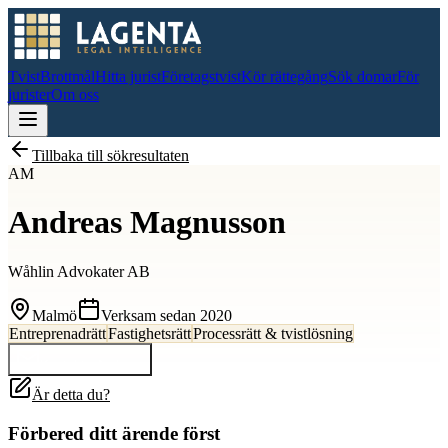
Tvist
Brottmål
Hitta jurist
Företagstvist
Kör rättegång
Sök domar
För
jurister
Om oss
Tillbaka till sökresultaten
AM
Andreas Magnusson
Wåhlin Advokater AB
Malmö
Verksam sedan
2020
Entreprenadrätt
Fastighetsrätt
Processrätt & tvistlösning
Kontakta
Andreas
Är detta du?
Förbered ditt ärende först