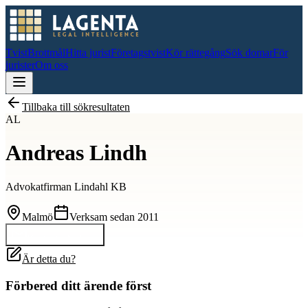
Tvist
Brottmål
Hitta jurist
Företagstvist
Kör rättegång
Sök domar
För
jurister
Om oss
Tillbaka till sökresultaten
AL
Andreas Lindh
Advokatfirman Lindahl KB
Malmö
Verksam sedan
2011
Kontakta
Andreas
Är detta du?
Förbered ditt ärende först