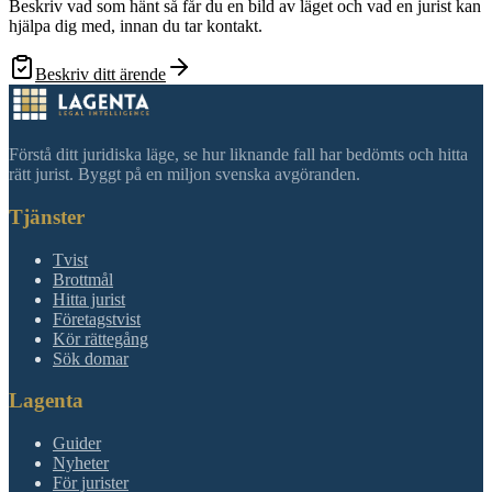
Beskriv vad som hänt så får du en bild av läget och vad en jurist kan
hjälpa dig med, innan du tar kontakt.
Beskriv ditt ärende
Förstå ditt juridiska läge, se hur liknande fall har bedömts och hitta
rätt jurist. Byggt på en miljon svenska avgöranden.
Tjänster
Tvist
Brottmål
Hitta jurist
Företagstvist
Kör rättegång
Sök domar
Lagenta
Guider
Nyheter
För jurister