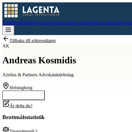
Tvist
Brottmål
Hitta jurist
Företagstvist
Kör rättegång
Sök domar
För juri
Tillbaka till sökresultaten
AK
Andreas Kosmidis
Azelius & Partners Advokataktiebolag
Helsingborg
Kontakta
Andreas
Är detta du?
Brottmålsstatistik
Tingsrättsmål:
1