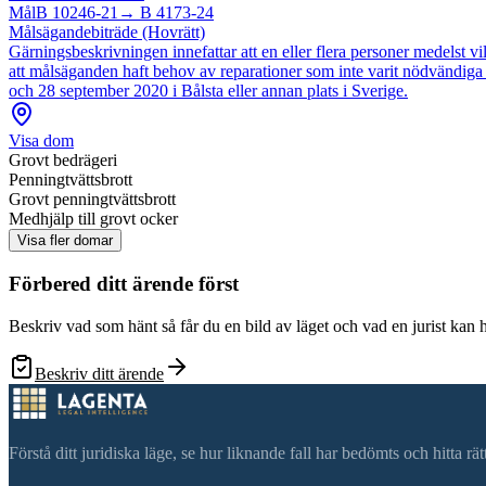
Mål
B 10246-21
→
B 4173-24
Målsägandebiträde (Hovrätt)
Gärningsbeskrivningen innefattar att en eller flera personer medelst vi
att målsäganden haft behov av reparationer som inte varit nödvändiga ell
och 28 september 2020 i Bålsta eller annan plats i Sverige.
Visa dom
Grovt bedrägeri
Penningtvättsbrott
Grovt penningtvättsbrott
Medhjälp till grovt ocker
Visa fler domar
Förbered ditt ärende först
Beskriv vad som hänt så får du en bild av läget och vad en jurist kan 
Beskriv ditt ärende
Förstå ditt juridiska läge, se hur liknande fall har bedömts och hitta r