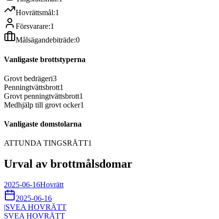
Hovrättsmål:
1
Försvarare:
1
Målsägandebiträde:
0
Vanligaste brottstyperna
Grovt bedrägeri
3
Penningtvättsbrott
1
Grovt penningtvättsbrott
1
Medhjälp till grovt ocker
1
Vanligaste domstolarna
ATTUNDA TINGSRÄTT
1
Urval av brottmålsdomar
2025-06-16
Hovrätt
2025-06-16
|
SVEA HOVRÄTT
SVEA HOVRÄTT