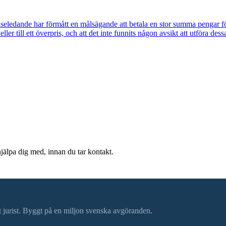
lseledande har förmått en målsägande att betala en stor summa pengar för 
er till ett överpris, och att det inte funnits någon avsikt att utföra de
hjälpa dig med, innan du tar kontakt.
ätt jurist. Byggt på en miljon svenska avgöranden.