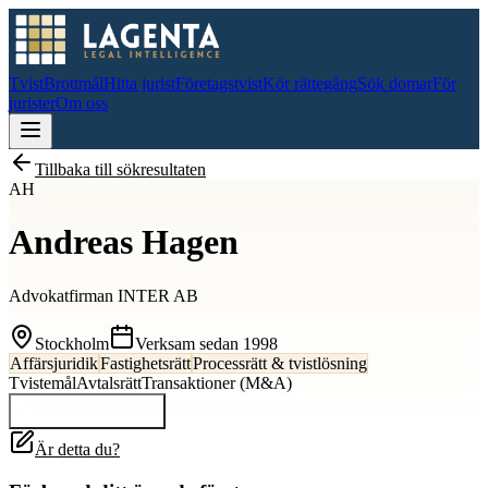
Tvist
Brottmål
Hitta jurist
Företagstvist
Kör rättegång
Sök domar
För
jurister
Om oss
Tillbaka till sökresultaten
AH
Andreas Hagen
Advokatfirman INTER AB
Stockholm
Verksam sedan
1998
Affärsjuridik
Fastighetsrätt
Processrätt & tvistlösning
Tvistemål
Avtalsrätt
Transaktioner (M&A)
Kontakta
Andreas
Är detta du?