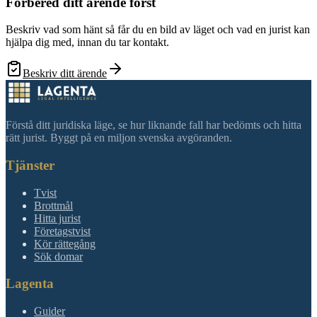
Förbered ditt ärende först
Beskriv vad som hänt så får du en bild av läget och vad en jurist kan
hjälpa dig med, innan du tar kontakt.
Beskriv ditt ärende
Förstå ditt juridiska läge, se hur liknande fall har bedömts och hitta
rätt jurist. Byggt på en miljon svenska avgöranden.
Tjänster
Tvist
Brottmål
Hitta jurist
Företagstvist
Kör rättegång
Sök domar
Lagenta
Guider