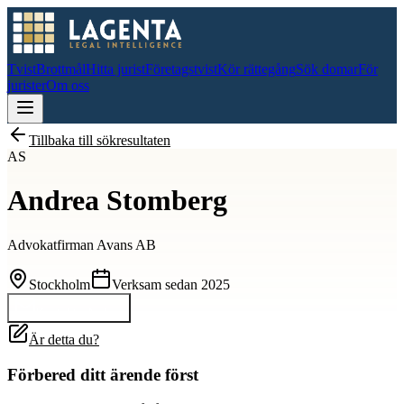
Tvist
Brottmål
Hitta jurist
Företagstvist
Kör rättegång
Sök domar
För
jurister
Om oss
Tillbaka till sökresultaten
AS
Andrea Stomberg
Advokatfirman Avans AB
Stockholm
Verksam sedan
2025
Kontakta
Andrea
Är detta du?
Förbered ditt ärende först