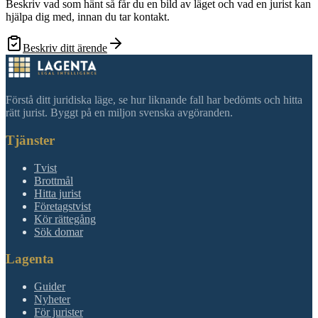
Beskriv vad som hänt så får du en bild av läget och vad en jurist kan
hjälpa dig med, innan du tar kontakt.
Beskriv ditt ärende
Förstå ditt juridiska läge, se hur liknande fall har bedömts och hitta
rätt jurist. Byggt på en miljon svenska avgöranden.
Tjänster
Tvist
Brottmål
Hitta jurist
Företagstvist
Kör rättegång
Sök domar
Lagenta
Guider
Nyheter
För jurister