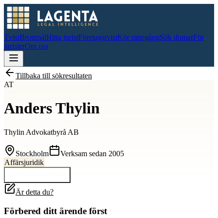
Tvist
Brottmål
Hitta jurist
Företagstvist
Kör rättegång
Sök domar
För
jurister
Om oss
Tillbaka till sökresultaten
AT
Anders Thylin
Thylin Advokatbyrå AB
Stockholm
Verksam sedan
2005
Affärsjuridik
Kontakta
Anders
Är detta du?
Förbered ditt ärende först