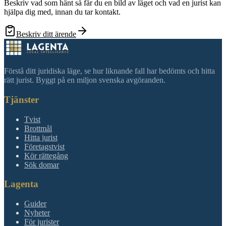
Beskriv vad som hänt så får du en bild av läget och vad en jurist kan
hjälpa dig med, innan du tar kontakt.
Beskriv ditt ärende
Förstå ditt juridiska läge, se hur liknande fall har bedömts och hitta
rätt jurist. Byggt på en miljon svenska avgöranden.
Tjänster
Tvist
Brottmål
Hitta jurist
Företagstvist
Kör rättegång
Sök domar
Lagenta
Guider
Nyheter
För jurister