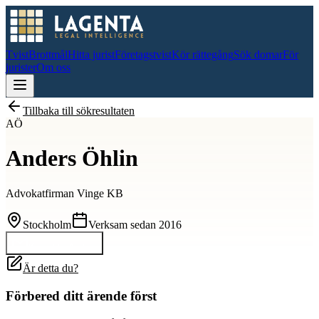
Tvist
Brottmål
Hitta jurist
Företagstvist
Kör rättegång
Sök domar
För
jurister
Om oss
Tillbaka till sökresultaten
AÖ
Anders Öhlin
Advokatfirman Vinge KB
Stockholm
Verksam sedan
2016
Kontakta
Anders
Är detta du?
Förbered ditt ärende först