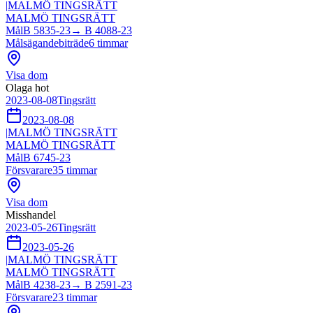
|
MALMÖ TINGSRÄTT
MALMÖ TINGSRÄTT
Mål
B 5835-23
→
B 4088-23
Målsägandebiträde
6
timmar
Visa dom
Olaga hot
2023-08-08
Tingsrätt
2023-08-08
|
MALMÖ TINGSRÄTT
MALMÖ TINGSRÄTT
Mål
B 6745-23
Försvarare
35
timmar
Visa dom
Misshandel
2023-05-26
Tingsrätt
2023-05-26
|
MALMÖ TINGSRÄTT
MALMÖ TINGSRÄTT
Mål
B 4238-23
→
B 2591-23
Försvarare
23
timmar