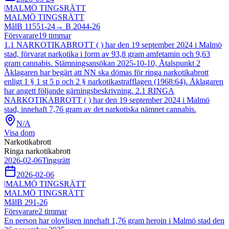
|
MALMÖ TINGSRÄTT
MALMÖ TINGSRÄTT
Mål
B 11551-24
→
B 2044-26
Försvarare
19
timmar
1.1 NARKOTIKABROTT ( ) har den 19 september 2024 i Malmö
stad, förvarat narkotika i form av 93,8 gram amfetamin och 9,63
gram cannabis. Stämningsansökan 2025-10-10, Åtalspunkt 2
Åklagaren har begärt att NN ska dömas för ringa narkotikabrott
enligt 1 § 1 st 5 p och 2 § narkotikastrafflagen (1968:64). Åklagaren
har angett följande gärningsbeskrivning. 2.1 RINGA
NARKOTIKABROTT ( ) har den 19 september 2024 i Malmö
stad, innehaft 7,76 gram av det narkotiska nämnet cannabis.
N/A
Visa dom
Narkotikabrott
Ringa narkotikabrott
2026-02-06
Tingsrätt
2026-02-06
|
MALMÖ TINGSRÄTT
MALMÖ TINGSRÄTT
Mål
B 291-26
Försvarare
2
timmar
En person har olovligen innehaft 1,76 gram heroin i Malmö stad den