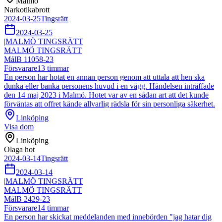
Malmö
Narkotikabrott
2024-03-25
Tingsrätt
2024-03-25
|
MALMÖ TINGSRÄTT
MALMÖ TINGSRÄTT
Mål
B 11058-23
Försvarare
13
timmar
En person har hotat en annan person genom att uttala att hen ska
dunka eller banka personens huvud i en vägg. Händelsen inträffade
den 14 maj 2023 i Malmö. Hotet var av en sådan art att det kunde
förväntas att offret kände allvarlig rädsla för sin personliga säkerhet.
Linköping
Visa dom
Linköping
Olaga hot
2024-03-14
Tingsrätt
2024-03-14
|
MALMÖ TINGSRÄTT
MALMÖ TINGSRÄTT
Mål
B 2429-23
Försvarare
14
timmar
En person har skickat meddelanden med innebörden "jag hatar dig