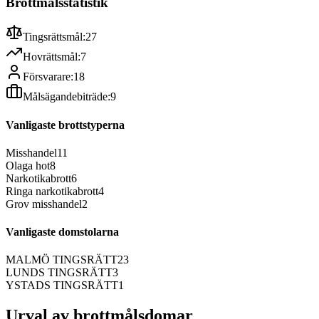
Brottmålsstatistik
Tingsrättsmål:
27
Hovrättsmål:
7
Försvarare:
18
Målsägandebiträde:
9
Vanligaste brottstyperna
Misshandel
11
Olaga hot
8
Narkotikabrott
6
Ringa narkotikabrott
4
Grov misshandel
2
Vanligaste domstolarna
MALMÖ TINGSRÄTT
23
LUNDS TINGSRÄTT
3
YSTADS TINGSRÄTT
1
Urval av brottmålsdomar