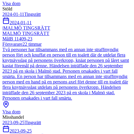
Visa dom
Stöld
2024-01-11
Tingsrätt
2024-01-11
|
MALMÖ TINGSRÄTT
MALMÖ TINGSRÄTT
Mål
B 11409-23
Försvarare
22
timmar
Två personer har tillsammans med en annan inte straffmyndig
person fört och knuffat en person till en toalett där de utdelat flera
knytnävsslag på personens överkropp, knäat personen på låret samt
kastat föremål på denne. Händelsen inträffade den 26 september
2023 på en skola i Malmö stad. Personen orsakades i vart fall
smärta. En person har tillsammans med en annan inte straffmyndig
person med en hand på en persons axel fört denne till en toalett där
flera knytnävsslag utdelats på personens överkropp. Händelsen
inträffade den 26 september 2023 på en skola i Malmö stad.
Personen orsakades i vart fall smärta.
Visa dom
Misshandel
2023-09-25
Tingsrätt
2023-09-25