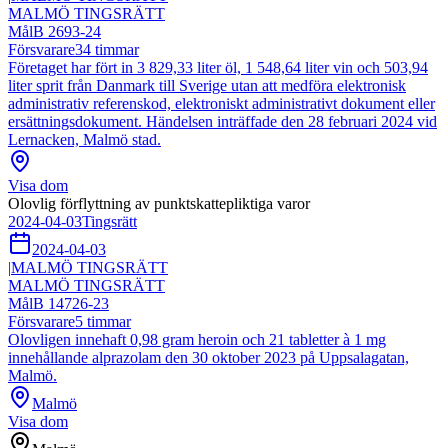
MALMÖ TINGSRÄTT
Mål
B 2693-24
Försvarare
34
timmar
Företaget har fört in 3 829,33 liter öl, 1 548,64 liter vin och 503,94
liter sprit från Danmark till Sverige utan att medföra elektronisk
administrativ referenskod, elektroniskt administrativt dokument eller
ersättningsdokument. Händelsen inträffade den 28 februari 2024 vid
Lernacken, Malmö stad.
Visa dom
Olovlig förflyttning av punktskattepliktiga varor
2024-04-03
Tingsrätt
2024-04-03
|
MALMÖ TINGSRÄTT
MALMÖ TINGSRÄTT
Mål
B 14726-23
Försvarare
5
timmar
Olovligen innehaft 0,98 gram heroin och 21 tabletter à 1 mg
innehållande alprazolam den 30 oktober 2023 på Uppsalagatan,
Malmö.
Malmö
Visa dom