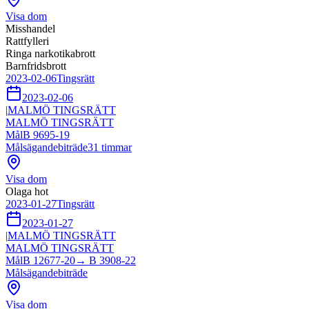
Visa dom
Misshandel
Rattfylleri
Ringa narkotikabrott
Barnfridsbrott
2023-02-06
Tingsrätt
2023-02-06
|
MALMÖ TINGSRÄTT
MALMÖ TINGSRÄTT
Mål
B 9695-19
Målsägandebiträde
31
timmar
Visa dom
Olaga hot
2023-01-27
Tingsrätt
2023-01-27
|
MALMÖ TINGSRÄTT
MALMÖ TINGSRÄTT
Mål
B 12677-20
→
B 3908-22
Målsägandebiträde
Visa dom