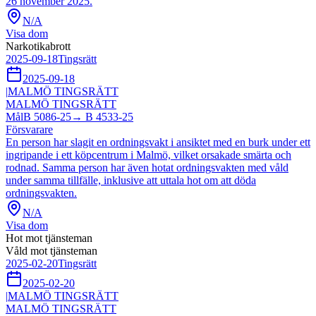
26 november 2025.
N/A
Visa dom
Narkotikabrott
2025-09-18
Tingsrätt
2025-09-18
|
MALMÖ TINGSRÄTT
MALMÖ TINGSRÄTT
Mål
B 5086-25
→
B 4533-25
Försvarare
En person har slagit en ordningsvakt i ansiktet med en burk under ett
ingripande i ett köpcentrum i Malmö, vilket orsakade smärta och
rodnad. Samma person har även hotat ordningsvakten med våld
under samma tillfälle, inklusive att uttala hot om att döda
ordningsvakten.
N/A
Visa dom
Hot mot tjänsteman
Våld mot tjänsteman
2025-02-20
Tingsrätt
2025-02-20
|
MALMÖ TINGSRÄTT
MALMÖ TINGSRÄTT