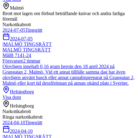
Malmö
Brott mot lagen om förbud beträffande knivar och andra farliga
föremål
Narkotikabrott
2024-07-05
Tingsrätt
2024-07-05
|
MALMÖ TINGSRÄTT
MALMÖ TINGSRÄTT
Mål
B 7141-24
Försvarare
2
timmar
Olovligen innehaft 0,16 gram heroin den 18 april 2024 på
Grangatan 2, Malmö. Vid ett annat tillfälle samma dag har även
olovligen använt hasch eller annat cannabispreparat på Grangatan 2,
Malmö eller kort tid dessförinnan på annan okänd plats i Sverige.
Helsingborg
Visa dom
Helsingborg
Narkotikabrott
Ringa narkotikabrott
2024-04-10
Tingsrätt
2024-04-10
|
MALMÖ TINGSRÄTT