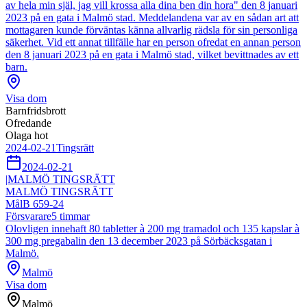
av hela min själ, jag vill krossa alla dina ben din hora" den 8 januari
2023 på en gata i Malmö stad. Meddelandena var av en sådan art att
mottagaren kunde förväntas känna allvarlig rädsla för sin personliga
säkerhet. Vid ett annat tillfälle har en person ofredat en annan person
den 8 januari 2023 på en gata i Malmö stad, vilket bevittnades av ett
barn.
Visa dom
Barnfridsbrott
Ofredande
Olaga hot
2024-02-21
Tingsrätt
2024-02-21
|
MALMÖ TINGSRÄTT
MALMÖ TINGSRÄTT
Mål
B 659-24
Försvarare
5
timmar
Olovligen innehaft 80 tabletter à 200 mg tramadol och 135 kapslar à
300 mg pregabalin den 13 december 2023 på Sörbäcksgatan i
Malmö.
Malmö
Visa dom
Malmö