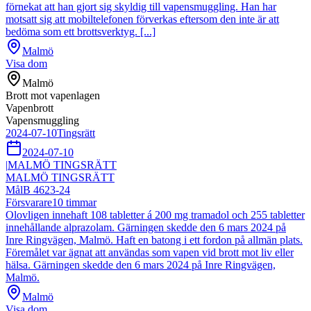
förnekat att han gjort sig skyldig till vapensmuggling. Han har
motsatt sig att mobiltelefonen förverkas eftersom den inte är att
bedöma som ett brottsverktyg. [...]
Malmö
Visa dom
Malmö
Brott mot vapenlagen
Vapenbrott
Vapensmuggling
2024-07-10
Tingsrätt
2024-07-10
|
MALMÖ TINGSRÄTT
MALMÖ TINGSRÄTT
Mål
B 4623-24
Försvarare
10
timmar
Olovligen innehaft 108 tabletter á 200 mg tramadol och 255 tabletter
innehållande alprazolam. Gärningen skedde den 6 mars 2024 på
Inre Ringvägen, Malmö. Haft en batong i ett fordon på allmän plats.
Föremålet var ägnat att användas som vapen vid brott mot liv eller
hälsa. Gärningen skedde den 6 mars 2024 på Inre Ringvägen,
Malmö.
Malmö
Visa dom