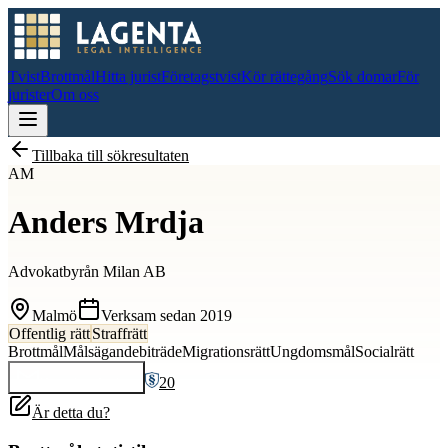
Tvist
Brottmål
Hitta jurist
Företagstvist
Kör rättegång
Sök domar
För
jurister
Om oss
Tillbaka till sökresultaten
AM
Anders Mrdja
Advokatbyrån Milan AB
Malmö
Verksam sedan
2019
Offentlig rätt
Straffrätt
Brottmål
Målsägandebiträde
Migrationsrätt
Ungdomsmål
Socialrätt
20
Kontakta
Anders
Är detta du?