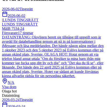
2026-06-02
Tingsrätt
2026-06-02
|
LUNDS TINGSRÄTT
LUNDS TINGSRÄTT
Mål
B 7534-24
Försvarare
17
timmar
DATAINTRÅNG: Olovligen berett sig tillgång till uppgift som är
avsedd för databehandling genom att gå in på konversationer i
iMessage och läsa meddelanden. Det hände någon gång mellan den
1 oktober 2023 och den 5 oktober 2023 på Eslövs kommun eller på
annan okänd plats, Sverige. OLAGA HOT: Hotat genom att via
telefon bland annat uttala "Om du försöker ta mina barn ifrån mig
kommer jag fucka upp ditt liv och dig" och "Det ska du få se", eller
liknande. Det hände den 22 april 2025 på Eslövs kommun eller på
annan okänd plats, Sverige. Hotet var sådant att kunde förväntas
känna allvarlig rädsla för sin personliga säkerhet.
N/A
Visa dom
Olaga hot
Dataintrång
2026-03-24
Tingsrätt
2026-03-24