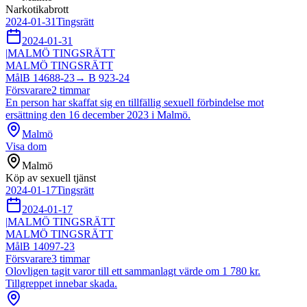
Narkotikabrott
2024-01-31
Tingsrätt
2024-01-31
|
MALMÖ TINGSRÄTT
MALMÖ TINGSRÄTT
Mål
B 14688-23
→
B 923-24
Försvarare
2
timmar
En person har skaffat sig en tillfällig sexuell förbindelse mot
ersättning den 16 december 2023 i Malmö.
Malmö
Visa dom
Malmö
Köp av sexuell tjänst
2024-01-17
Tingsrätt
2024-01-17
|
MALMÖ TINGSRÄTT
MALMÖ TINGSRÄTT
Mål
B 14097-23
Försvarare
3
timmar
Olovligen tagit varor till ett sammanlagt värde om 1 780 kr.
Tillgreppet innebar skada.