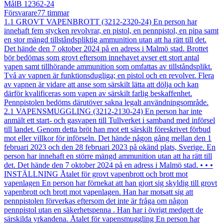
Mål
B 12362-24
Försvarare
77
timmar
1.1 GROVT VAPENBROTT (3212-2320-24) En person har
innehaft fem stycken revolvrar, en pistol, en pennpistol, en pipa samt
en stor mängd tillståndspliktig ammunition utan att ha rätt till det.
Det hände den 7 oktober 2024 på en adress i Malmö stad. Brottet
bör bedömas som grovt eftersom innehavet avser ett stort antal
vapen samt tillhörande ammunition som omfattas av tillståndsplikt.
Två av vapnen är funktionsdugliga; en pistol och en revolver. Flera
av vapnen är vidare att anse som särskilt lätta att dölja och kan
därför kvalificeras som vapen av särskilt farlig beskaffenhet.
Pennpistolen bedöms därutöver sakna legalt användningsområde.
2.1 VAPENSMUGGLING (3212-2130-24) En person har inte
anmält ett start- och gasvapen till Tullverket i samband med införsel
till landet. Genom detta bröt han mot ett särskilt föreskrivet förbud
mot eller villkor för införseln. Det hände någon gång mellan den 1
februari 2023 och den 28 februari 2023 på okänd plats, Sverige. En
person har innehaft en större mängd ammunition utan att ha rätt till
det. Det hände den 7 oktober 2024 på en adress i Malmö stad. • • •
INSTÄLLNING Åtalet för grovt vapenbrott och brott mot
vapenlagen En person har förnekat att han gjort sig skyldig till grovt
vapenbrott och brott mot vapenlagen. Han har motsatt sig att
pennpistolen förverkas eftersom det inte är fråga om någon
pennpistol utan en säkerhetspenna . Han har i övrigt medgett de
särskilda yrkandena. Åtalet för vapensmuggling En person har