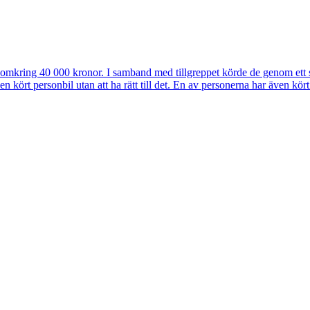
av omkring 40 000 kronor. I samband med tillgreppet körde de genom ett 
ört personbil utan att ha rätt till det. En av personerna har även kört p