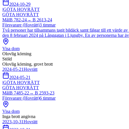
2024-10-29
|
GÖTA HOVRÄTT
GÖTA HOVRÄTT
Mål
B 782-24
→
B 2613-24
Försvarare (Hovrätt)
3
timmar
Två personer har tillsammans tagit bildäck samt fälgar till ett värde 
den 8 februari 2024 på Långgatan i Ljungby. En av personerna har även k
Visa dom
Olovlig körning
Stöld
Olovlig körning, grovt brott
2024-05-21
Hovrätt
2024-05-21
|
GÖTA HOVRÄTT
GÖTA HOVRÄTT
Mål
B 7485-22
→
B 2593-23
Försvarare (Hovrätt)
6
timmar
Visa dom
Inga brott angivna
2023-10-31
Hovrätt