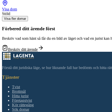
Visa dom
Stöld
Visa fler domar
Förbered ditt ärende först
Beskriv vad som hänt så får du en bild av läget och vad en jurist kan 
Beskriv ditt ärende
Förstå ditt juridiska läge, se hur liknande fall har bedömts och hitta r
Tjänster
Tvist
Brottmål
Hitta jurist
Företagstvist
Kör rättegång
Sök domar