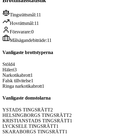
Brottmålsstatistik
Tingsrättsmål:
11
Hovrättsmål:
11
Försvarare:
0
Målsägandebiträde:
11
Vanligaste brottstyperna
Stöld
4
Häleri
3
Narkotikabrott
1
Falsk tillvitelse
1
Ringa narkotikabrott
1
Vanligaste domstolarna
YSTADS TINGSRÄTT
2
HELSINGBORGS TINGSRÄTT
2
KRISTIANSTADS TINGSRÄTT
1
LYCKSELE TINGSRÄTT
1
SKARABORGS TINGSRÄTT
1