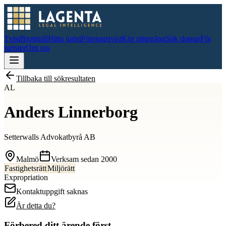
Tvist
Brottmål
Hitta jurist
Företagstvist
Kör rättegång
Sök domar
För
jurister
Om oss
Tillbaka till sökresultaten
AL
Anders Linnerborg
Setterwalls Advokatbyrå AB
Malmö
Verksam sedan
2000
Fastighetsrätt
Miljörätt
Expropriation
Kontaktuppgift saknas
Är detta du?
Förbered ditt ärende först