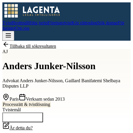
Tvist
Brottmål
Hitta jurist
Företagstvist
Kör rättegång
Sök domar
För
jurister
Om oss
Tillbaka till sökresultaten
AJ
Anders Junker-Nilsson
Advokat Anders Junker-Nilsson, Gaillard Banifatemi Shelbaya
Disputes LLP
Paris
Verksam sedan
2013
Processrätt & tvistlösning
Tvistemål
Kontakta
Anders
Är detta du?