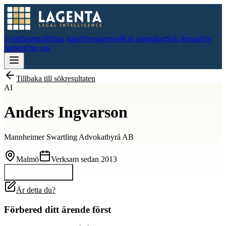
Tvist
Brottmål
Hitta jurist
Företagstvist
Kör rättegång
Sök domar
För
jurister
Om oss
Tillbaka till sökresultaten
AI
Anders Ingvarson
Mannheimer Swartling Advokatbyrå AB
Malmö
Verksam sedan
2013
Kontakta
Anders
Är detta du?
Förbered ditt ärende först