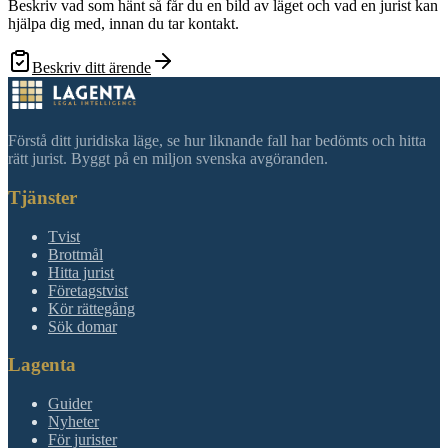
Beskriv vad som hänt så får du en bild av läget och vad en jurist kan
hjälpa dig med, innan du tar kontakt.
Beskriv ditt ärende
Förstå ditt juridiska läge, se hur liknande fall har bedömts och hitta
rätt jurist. Byggt på en miljon svenska avgöranden.
Tjänster
Tvist
Brottmål
Hitta jurist
Företagstvist
Kör rättegång
Sök domar
Lagenta
Guider
Nyheter
För jurister