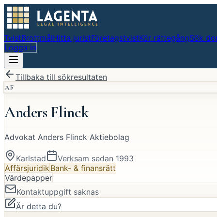
Tvist
Brottmål
Hitta jurist
Företagstvist
Kör rättegång
Sök do
Logga in
Tillbaka till sökresultaten
AF
Anders Flinck
Advokat Anders Flinck Aktiebolag
Karlstad
Verksam sedan
1993
Affärsjuridik
Bank- & finansrätt
Värdepapper
Kontaktuppgift saknas
Är detta du?