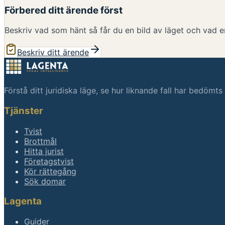
Förbered ditt ärende först
Beskriv vad som hänt så får du en bild av läget och vad en
Beskriv ditt ärende
Förstå ditt juridiska läge, se hur liknande fall har bedömt
Tjänster
Tvist
Brottmål
Hitta jurist
Företagstvist
Kör rättegång
Sök domar
Lagenta
Guider