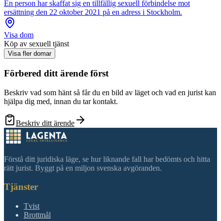
En person har skaffat sig en tillfällig sexuell förbindelse mot
ersättning den 22 oktober 2021 på en adress i Stockholm.
Visa dom
Köp av sexuell tjänst
Visa fler domar
Förbered ditt ärende först
Beskriv vad som hänt så får du en bild av läget och vad en jurist kan
hjälpa dig med, innan du tar kontakt.
Beskriv ditt ärende
Förstå ditt juridiska läge, se hur liknande fall har bedömts och hitta
rätt jurist. Byggt på en miljon svenska avgöranden.
Tjänster
Tvist
Brottmål