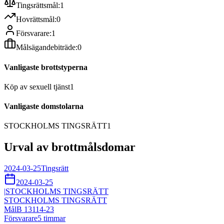
Tingsrättsmål:
1
Hovrättsmål:
0
Försvarare:
1
Målsägandebiträde:
0
Vanligaste brottstyperna
Köp av sexuell tjänst
1
Vanligaste domstolarna
STOCKHOLMS TINGSRÄTT
1
Urval av brottmålsdomar
2024-03-25
Tingsrätt
2024-03-25
|
STOCKHOLMS TINGSRÄTT
STOCKHOLMS TINGSRÄTT
Mål
B 13114-23
Försvarare
5
timmar