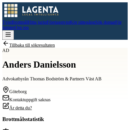
Tvist
Brottmål
Hitta jurist
Företagstvist
Kör rättegång
Sök domar
För
jurister
Om oss
Tillbaka till sökresultaten
AD
Anders Danielsson
Advokatbyrån Thomas Bodström & Partners Väst AB
Göteborg
Kontaktuppgift saknas
Är detta du?
Brottmålsstatistik