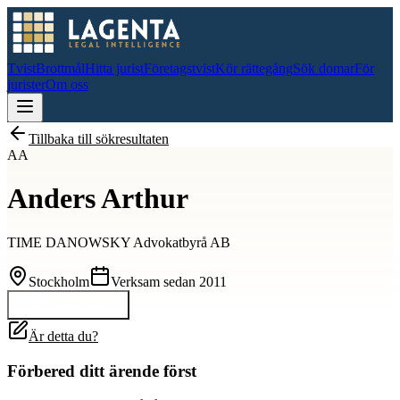
Tvist
Brottmål
Hitta jurist
Företagstvist
Kör rättegång
Sök domar
För
jurister
Om oss
Tillbaka till sökresultaten
AA
Anders Arthur
TIME DANOWSKY Advokatbyrå AB
Stockholm
Verksam sedan
2011
Kontakta
Anders
Är detta du?
Förbered ditt ärende först