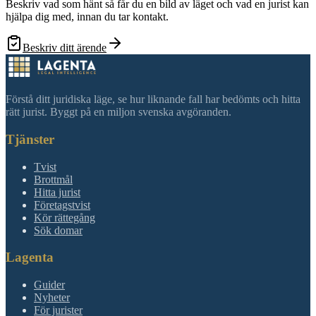
Beskriv vad som hänt så får du en bild av läget och vad en jurist kan
hjälpa dig med, innan du tar kontakt.
Beskriv ditt ärende
Förstå ditt juridiska läge, se hur liknande fall har bedömts och hitta
rätt jurist. Byggt på en miljon svenska avgöranden.
Tjänster
Tvist
Brottmål
Hitta jurist
Företagstvist
Kör rättegång
Sök domar
Lagenta
Guider
Nyheter
För jurister