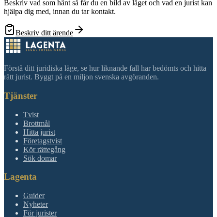
Beskriv vad som hänt så får du en bild av läget och vad en jurist kan
hjälpa dig med, innan du tar kontakt.
Beskriv ditt ärende
Förstå ditt juridiska läge, se hur liknande fall har bedömts och hitta
rätt jurist. Byggt på en miljon svenska avgöranden.
Tjänster
Tvist
Brottmål
Hitta jurist
Företagstvist
Kör rättegång
Sök domar
Lagenta
Guider
Nyheter
För jurister