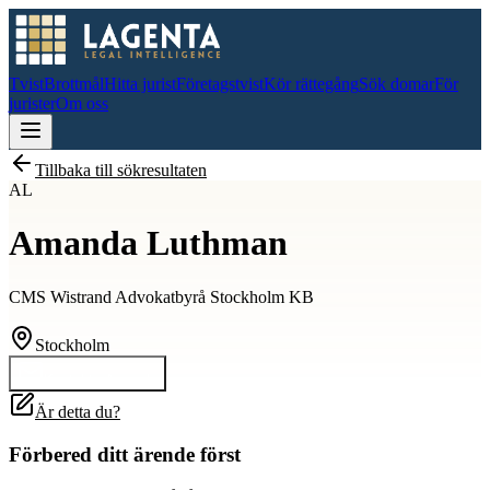
Tvist
Brottmål
Hitta jurist
Företagstvist
Kör rättegång
Sök domar
För
jurister
Om oss
Tillbaka till sökresultaten
AL
Amanda Luthman
CMS Wistrand Advokatbyrå Stockholm KB
Stockholm
Kontakta
Amanda
Är detta du?
Förbered ditt ärende först