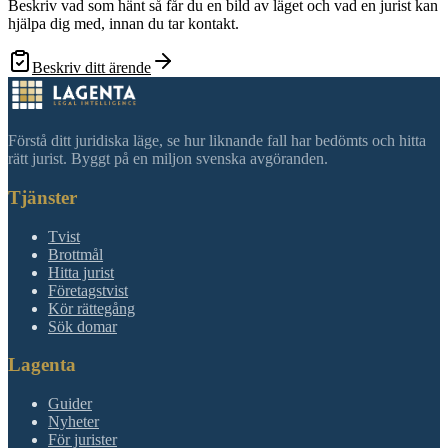
Beskriv vad som hänt så får du en bild av läget och vad en jurist kan
hjälpa dig med, innan du tar kontakt.
Beskriv ditt ärende
Förstå ditt juridiska läge, se hur liknande fall har bedömts och hitta
rätt jurist. Byggt på en miljon svenska avgöranden.
Tjänster
Tvist
Brottmål
Hitta jurist
Företagstvist
Kör rättegång
Sök domar
Lagenta
Guider
Nyheter
För jurister