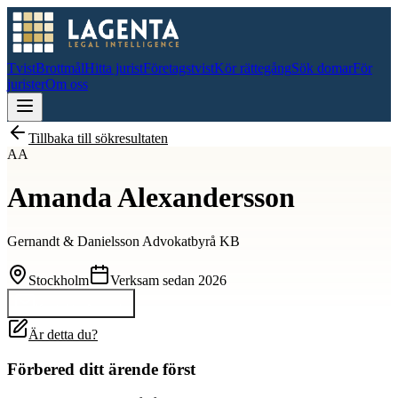
Tvist
Brottmål
Hitta jurist
Företagstvist
Kör rättegång
Sök domar
För
jurister
Om oss
Tillbaka till sökresultaten
AA
Amanda Alexandersson
Gernandt & Danielsson Advokatbyrå KB
Stockholm
Verksam sedan
2026
Kontakta
Amanda
Är detta du?
Förbered ditt ärende först