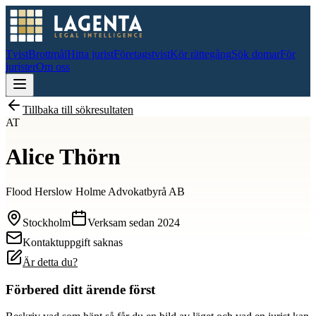
Tvist
Brottmål
Hitta jurist
Företagstvist
Kör rättegång
Sök domar
För
jurister
Om oss
Tillbaka till sökresultaten
AT
Alice Thörn
Flood Herslow Holme Advokatbyrå AB
Stockholm
Verksam sedan
2024
Kontaktuppgift saknas
Är detta du?
Förbered ditt ärende först