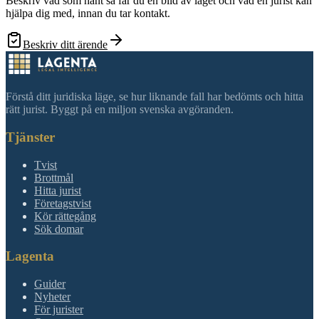
Beskriv vad som hänt så får du en bild av läget och vad en jurist kan
hjälpa dig med, innan du tar kontakt.
Beskriv ditt ärende
Förstå ditt juridiska läge, se hur liknande fall har bedömts och hitta
rätt jurist. Byggt på en miljon svenska avgöranden.
Tjänster
Tvist
Brottmål
Hitta jurist
Företagstvist
Kör rättegång
Sök domar
Lagenta
Guider
Nyheter
För jurister