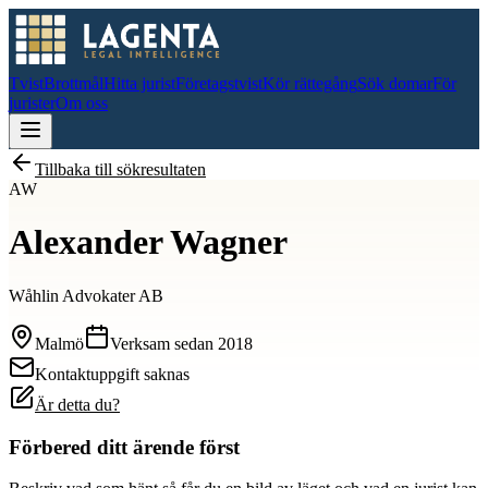
Tvist
Brottmål
Hitta jurist
Företagstvist
Kör rättegång
Sök domar
För
jurister
Om oss
Tillbaka till sökresultaten
AW
Alexander Wagner
Wåhlin Advokater AB
Malmö
Verksam sedan
2018
Kontaktuppgift saknas
Är detta du?
Förbered ditt ärende först