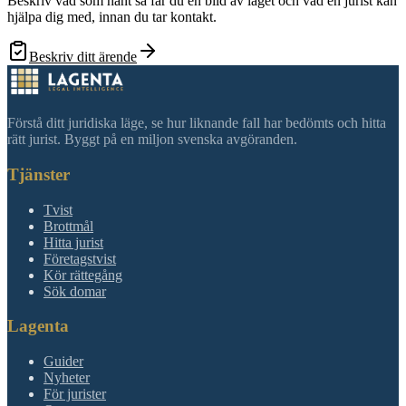
Beskriv vad som hänt så får du en bild av läget och vad en jurist kan
hjälpa dig med, innan du tar kontakt.
Beskriv ditt ärende
Förstå ditt juridiska läge, se hur liknande fall har bedömts och hitta
rätt jurist. Byggt på en miljon svenska avgöranden.
Tjänster
Tvist
Brottmål
Hitta jurist
Företagstvist
Kör rättegång
Sök domar
Lagenta
Guider
Nyheter
För jurister