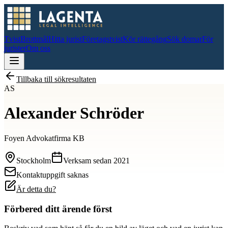
Tvist
Brottmål
Hitta jurist
Företagstvist
Kör rättegång
Sök domar
För
jurister
Om oss
Tillbaka till sökresultaten
AS
Alexander Schröder
Foyen Advokatfirma KB
Stockholm
Verksam sedan
2021
Kontaktuppgift saknas
Är detta du?
Förbered ditt ärende först