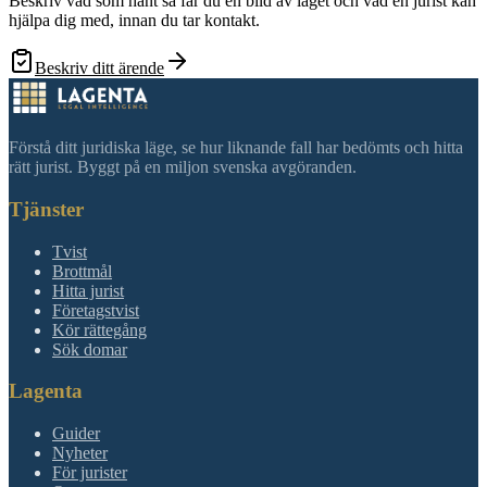
Beskriv vad som hänt så får du en bild av läget och vad en jurist kan
hjälpa dig med, innan du tar kontakt.
Beskriv ditt ärende
Förstå ditt juridiska läge, se hur liknande fall har bedömts och hitta
rätt jurist. Byggt på en miljon svenska avgöranden.
Tjänster
Tvist
Brottmål
Hitta jurist
Företagstvist
Kör rättegång
Sök domar
Lagenta
Guider
Nyheter
För jurister