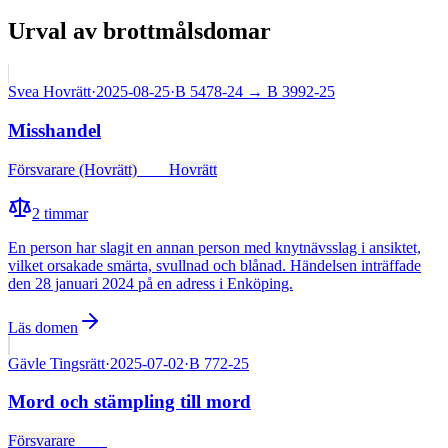
Urval av brottmålsdomar
Svea Hovrätt
·
2025-08-25
·
B 5478-24
→ B 3992-25
Misshandel
Försvarare (Hovrätt)
Fälld
Hovrätt
2
timmar
En person har slagit en annan person med knytnävsslag i ansiktet,
vilket orsakade smärta, svullnad och blånad. Händelsen inträffade
den 28 januari 2024 på en adress i Enköping.
Läs domen
Gävle Tingsrätt
·
2025-07-02
·
B 772-25
Mord och stämpling till mord
Försvarare
Fälld