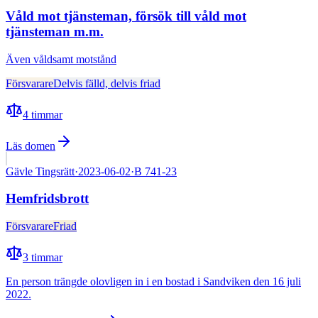
Våld mot tjänsteman, försök till våld mot
tjänsteman m.m.
Även
våldsamt motstånd
Försvarare
Delvis fälld, delvis friad
4
timmar
Läs domen
Gävle Tingsrätt
·
2023-06-02
·
B 741-23
Hemfridsbrott
Försvarare
Friad
3
timmar
En person trängde olovligen in i en bostad i Sandviken den 16 juli
2022.