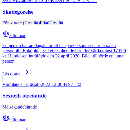
Svea Hovrätt
·
2022-12-07
·
B 4391-20
→ B 7581-21
Skadegörelse
Försvarare (Hovrätt)
Friad
Hovrätt
3
timmar
En person har anklagats för att ha sparkat sönder en ruta på en
personbil i Enköping, vilket resulterade i skador värda minst 17 000
kr. Händelsen inträffade den 22 april 2020. Bilen tillhörde en annan
person.
Läs domen
Värmlands Tingsrätt
·
2022-12-06
·
B 971-22
Sexuellt ofredande
Målsägandebiträde
Fälld
9
timmar