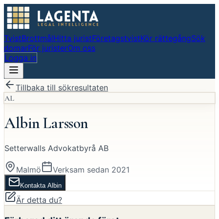
Tvist
Brottmål
Hitta jurist
Företagstvist
Kör rättegång
Sök
domar
För jurister
Om oss
Logga in
Tillbaka till sökresultaten
AL
Albin Larsson
Setterwalls Advokatbyrå AB
Malmö
Verksam sedan
2021
Kontakta
Albin
Är detta du?