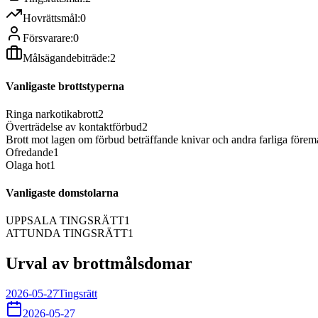
Hovrättsmål:
0
Försvarare:
0
Målsägandebiträde:
2
Vanligaste brottstyperna
Ringa narkotikabrott
2
Överträdelse av kontaktförbud
2
Brott mot lagen om förbud beträffande knivar och andra farliga förem
Ofredande
1
Olaga hot
1
Vanligaste domstolarna
UPPSALA TINGSRÄTT
1
ATTUNDA TINGSRÄTT
1
Urval av brottmålsdomar
2026-05-27
Tingsrätt
2026-05-27