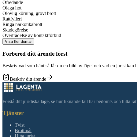
Ofredande
Olaga hot
Olovlig körning, grovt brott
Rattfylleri
Ringa narkotikabrott
Skadegörelse
Överträdelse av kontaktförbud
Visa fler domar
Förbered ditt ärende först
Beskriv vad som hänt så får du en bild av läget och vad en jurist kan 
Beskriv ditt ärende
Förstå ditt juridiska läge, se hur liknande fall har bedömts och hitta r
Tjänster
Tvist
Brottmål
Hitta jurist