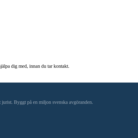
hjälpa dig med, innan du tar kontakt.
ätt jurist. Byggt på en miljon svenska avgöranden.