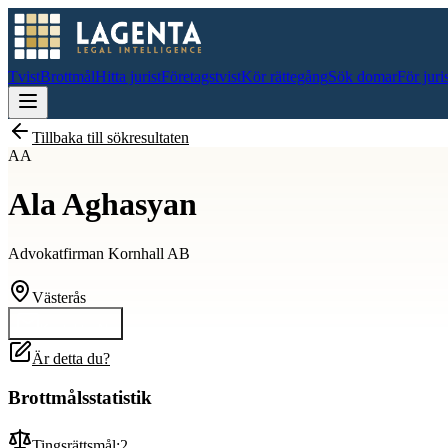
Tvist
Brottmål
Hitta jurist
Företagstvist
Kör rättegång
Sök domar
För juri
Tillbaka till sökresultaten
AA
Ala Aghasyan
Advokatfirman Kornhall AB
Västerås
Kontakta
Ala
Är detta du?
Brottmålsstatistik
Tingsrättsmål:
2