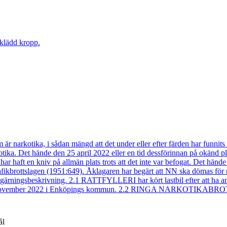
vklädd kropp.
är narkotika, i sådan mängd att det under eller efter färden har funni
ka. Det hände den 25 april 2022 eller en tid dessförinnan på o
 på allmän plats trots att det inte var befogat. Det hände den
rafikbrottslagen (1951:649). Åklagaren har begärt att NN ska dömas för r
de gärningsbeskrivning. 2.1 RATTFYLLERI har kört lastbil efter att ha a
den 6 november 2022 i Enköpings kommun. 2.2 RINGA NARKOTIKABROTT
ål