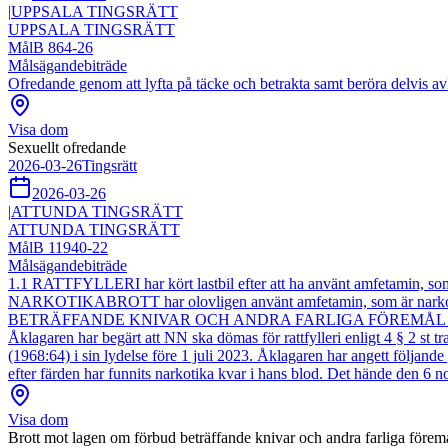
|
UPPSALA TINGSRÄTT
UPPSALA TINGSRÄTT
Mål
B 864-26
Målsägandebiträde
Ofredande genom att lyfta på täcke och betrakta samt beröra delvis a
Visa dom
Sexuellt ofredande
2026-03-26
Tingsrätt
2026-03-26
|
ATTUNDA TINGSRÄTT
ATTUNDA TINGSRÄTT
Mål
B 11940-22
Målsägandebiträde
1.1 RATTFYLLERI har kört lastbil efter att ha använt amfetamin, som 
NARKOTIKABROTT har olovligen använt amfetamin, som är narkoti
BETRÄFFANDE KNIVAR OCH ANDRA FARLIGA FÖREMÅL har haft en kniv
Åklagaren har begärt att NN ska dömas för rattfylleri enligt 4 § 2 st t
(1968:64) i sin lydelse före 1 juli 2023. Åklagaren har angett följan
efter färden har funnits narkotika kvar i hans blod. Det hände 
Visa dom
Brott mot lagen om förbud beträffande knivar och andra farliga förem