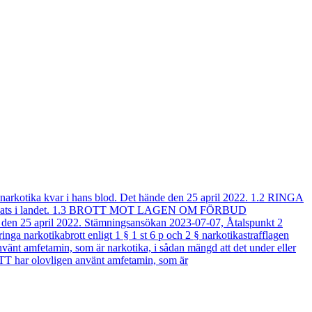
ts narkotika kvar i hans blod. Det hände den 25 april 2022. 1.2 RINGA
känd plats i landet. 1.3 BROTT MOT LAGEN OM FÖRBUD
 25 april 2022. Stämningsansökan 2023-07-07, Åtalspunkt 2
inga narkotikabrott enligt 1 § 1 st 6 p och 2 § narkotikastrafflagen
nvänt amfetamin, som är narkotika, i sådan mängd att det under eller
 har olovligen använt amfetamin, som är