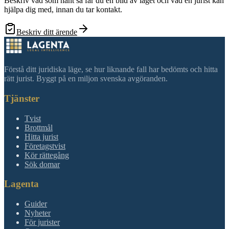
Beskriv vad som hänt så får du en bild av läget och vad en jurist kan
hjälpa dig med, innan du tar kontakt.
Beskriv ditt ärende
Förstå ditt juridiska läge, se hur liknande fall har bedömts och hitta
rätt jurist. Byggt på en miljon svenska avgöranden.
Tjänster
Tvist
Brottmål
Hitta jurist
Företagstvist
Kör rättegång
Sök domar
Lagenta
Guider
Nyheter
För jurister