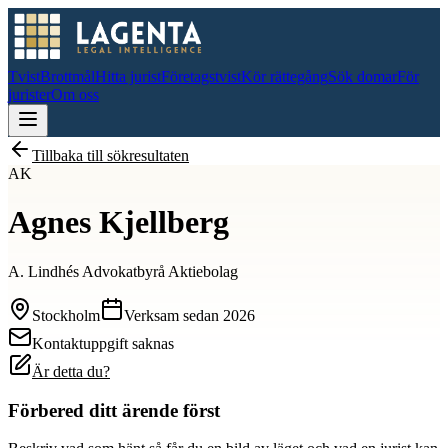
Tvist
Brottmål
Hitta jurist
Företagstvist
Kör rättegång
Sök domar
För
jurister
Om oss
Tillbaka till sökresultaten
AK
Agnes Kjellberg
A. Lindhés Advokatbyrå Aktiebolag
Stockholm
Verksam sedan
2026
Kontaktuppgift saknas
Är detta du?
Förbered ditt ärende först