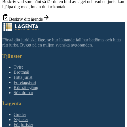
Beskriv vad som hänt så får du en bild av läget och vad en jurist kan
hjälpa dig med, innan du tar kontakt.
Beskriv ditt ärende
Förstå ditt juridiska läge, se hur liknande fall har bedömts och hitta
rätt jurist. Byggt på en miljon svenska avgöranden.
Tjänster
Tvist
Brottmål
Hitta jurist
Företagstvist
Kör rättegång
Sök domar
Lagenta
Guider
Nyheter
För jurister