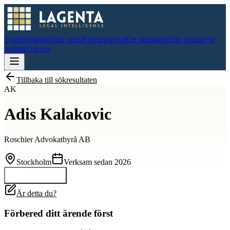
Tvist
Brottmål
Hitta jurist
Företagstvist
Kör rättegång
Sök domar
För
jurister
Om oss
Tillbaka till sökresultaten
AK
Adis Kalakovic
Roschier Advokatbyrå AB
Stockholm
Verksam sedan
2026
Kontakta
Adis
Är detta du?
Förbered ditt ärende först