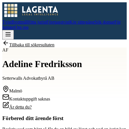
Tvist
Brottmål
Hitta jurist
Företagstvist
Kör rättegång
Sök domar
För
jurister
Om oss
Tillbaka till sökresultaten
AF
Adeline Fredriksson
Setterwalls Advokatbyrå AB
Malmö
Kontaktuppgift saknas
Är detta du?
Förbered ditt ärende först