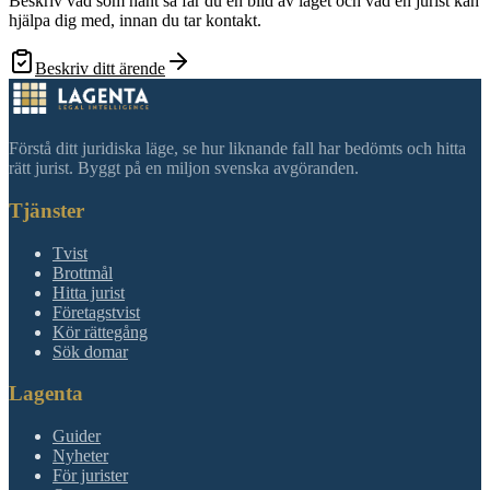
Beskriv vad som hänt så får du en bild av läget och vad en jurist kan
hjälpa dig med, innan du tar kontakt.
Beskriv ditt ärende
Förstå ditt juridiska läge, se hur liknande fall har bedömts och hitta
rätt jurist. Byggt på en miljon svenska avgöranden.
Tjänster
Tvist
Brottmål
Hitta jurist
Företagstvist
Kör rättegång
Sök domar
Lagenta
Guider
Nyheter
För jurister