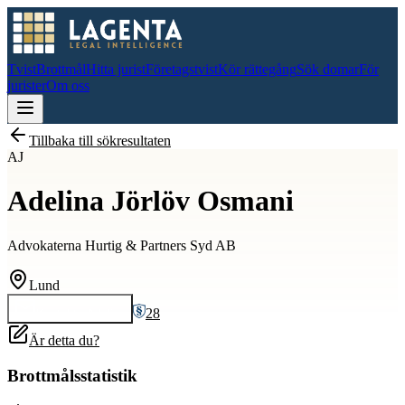
Tvist
Brottmål
Hitta jurist
Företagstvist
Kör rättegång
Sök domar
För
jurister
Om oss
Tillbaka till sökresultaten
AJ
Adelina Jörlöv Osmani
Advokaterna Hurtig & Partners Syd AB
Lund
28
Kontakta
Adelina
Är detta du?
Brottmålsstatistik