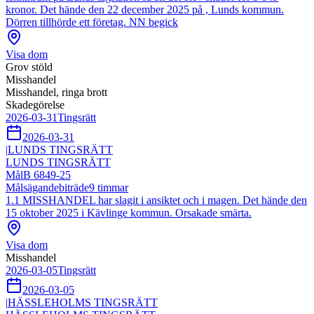
kronor. Det hände den 22 december 2025 på , Lunds kommun.
Dörren tillhörde ett företag. NN begick
Visa dom
Grov stöld
Misshandel
Misshandel, ringa brott
Skadegörelse
2026-03-31
Tingsrätt
2026-03-31
|
LUNDS TINGSRÄTT
LUNDS TINGSRÄTT
Mål
B 6849-25
Målsägandebiträde
9
timmar
1.1 MISSHANDEL har slagit i ansiktet och i magen. Det hände den
15 oktober 2025 i Kävlinge kommun. Orsakade smärta.
Visa dom
Misshandel
2026-03-05
Tingsrätt
2026-03-05
|
HÄSSLEHOLMS TINGSRÄTT