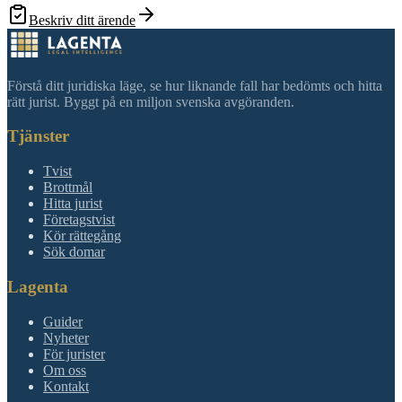
Beskriv ditt ärende
Förstå ditt juridiska läge, se hur liknande fall har bedömts och hitta
rätt jurist. Byggt på en miljon svenska avgöranden.
Tjänster
Tvist
Brottmål
Hitta jurist
Företagstvist
Kör rättegång
Sök domar
Lagenta
Guider
Nyheter
För jurister
Om oss
Kontakt