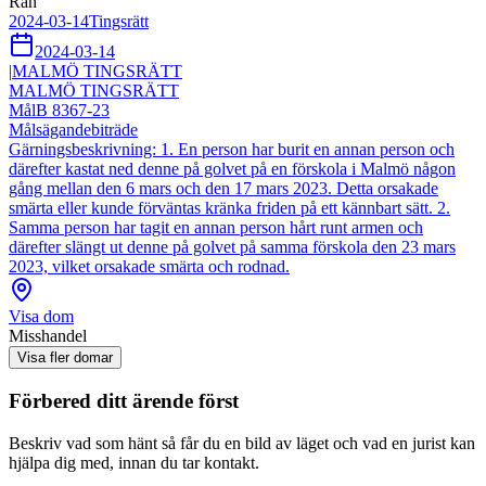
Rån
2024-03-14
Tingsrätt
2024-03-14
|
MALMÖ TINGSRÄTT
MALMÖ TINGSRÄTT
Mål
B 8367-23
Målsägandebiträde
Gärningsbeskrivning: 1. En person har burit en annan person och
därefter kastat ned denne på golvet på en förskola i Malmö någon
gång mellan den 6 mars och den 17 mars 2023. Detta orsakade
smärta eller kunde förväntas kränka friden på ett kännbart sätt. 2.
Samma person har tagit en annan person hårt runt armen och
därefter slängt ut denne på golvet på samma förskola den 23 mars
2023, vilket orsakade smärta och rodnad.
Visa dom
Misshandel
Visa fler domar
Förbered ditt ärende först
Beskriv vad som hänt så får du en bild av läget och vad en jurist kan
hjälpa dig med, innan du tar kontakt.