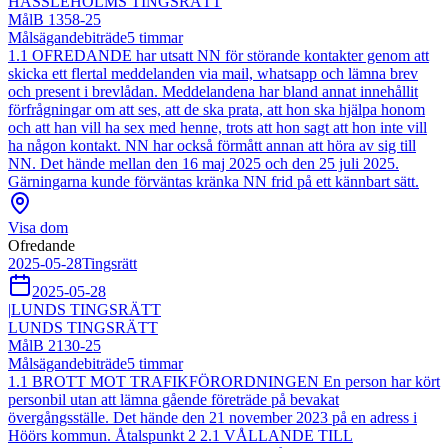
HÄSSLEHOLMS TINGSRÄTT
Mål
B 1358-25
Målsägandebiträde
5
timmar
1.1 OFREDANDE har utsatt NN för störande kontakter genom att
skicka ett flertal meddelanden via mail, whatsapp och lämna brev
och present i brevlådan. Meddelandena har bland annat innehållit
förfrågningar om att ses, att de ska prata, att hon ska hjälpa honom
och att han vill ha sex med henne, trots att hon sagt att hon inte vill
ha någon kontakt. NN har också förmått annan att höra av sig till
NN. Det hände mellan den 16 maj 2025 och den 25 juli 2025.
Gärningarna kunde förväntas kränka NN frid på ett kännbart sätt.
Visa dom
Ofredande
2025-05-28
Tingsrätt
2025-05-28
|
LUNDS TINGSRÄTT
LUNDS TINGSRÄTT
Mål
B 2130-25
Målsägandebiträde
5
timmar
1.1 BROTT MOT TRAFIKFÖRORDNINGEN En person har kört
personbil utan att lämna gående företräde på bevakat
övergångsställe. Det hände den 21 november 2023 på en adress i
Höörs kommun. Åtalspunkt 2 2.1 VÅLLANDE TILL