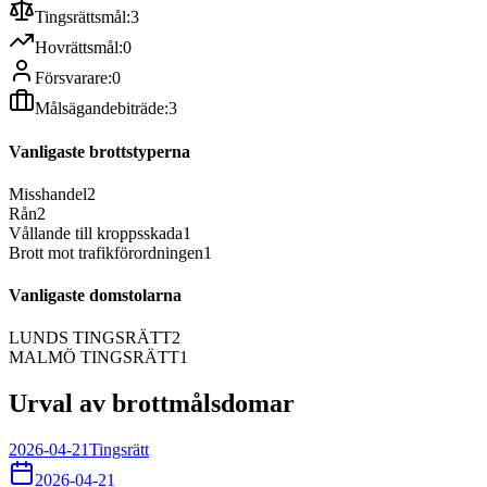
Tingsrättsmål:
3
Hovrättsmål:
0
Försvarare:
0
Målsägandebiträde:
3
Vanligaste brottstyperna
Misshandel
2
Rån
2
Vållande till kroppsskada
1
Brott mot trafikförordningen
1
Vanligaste domstolarna
LUNDS TINGSRÄTT
2
MALMÖ TINGSRÄTT
1
Urval av brottmålsdomar
2026-04-21
Tingsrätt
2026-04-21