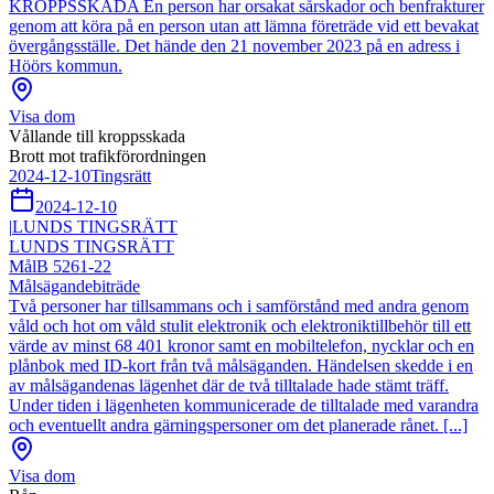
KROPPSSKADA En person har orsakat sårskador och benfrakturer
genom att köra på en person utan att lämna företräde vid ett bevakat
övergångsställe. Det hände den 21 november 2023 på en adress i
Höörs kommun.
Visa dom
Vållande till kroppsskada
Brott mot trafikförordningen
2024-12-10
Tingsrätt
2024-12-10
|
LUNDS TINGSRÄTT
LUNDS TINGSRÄTT
Mål
B 5261-22
Målsägandebiträde
Två personer har tillsammans och i samförstånd med andra genom
våld och hot om våld stulit elektronik och elektroniktillbehör till ett
värde av minst 68 401 kronor samt en mobiltelefon, nycklar och en
plånbok med ID-kort från två målsäganden. Händelsen skedde i en
av målsägandenas lägenhet där de två tilltalade hade stämt träff.
Under tiden i lägenheten kommunicerade de tilltalade med varandra
och eventuellt andra gärningspersoner om det planerade rånet. [...]
Visa dom