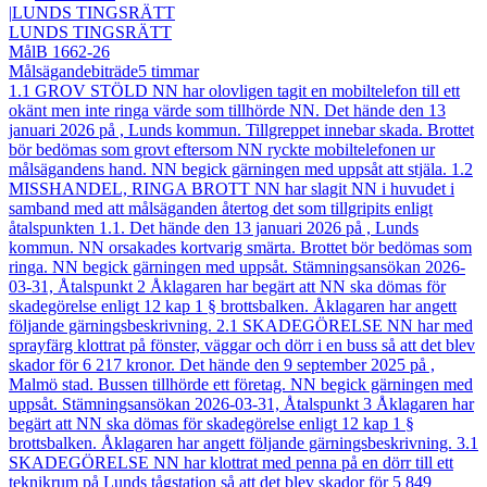
|
LUNDS TINGSRÄTT
LUNDS TINGSRÄTT
Mål
B 1662-26
Målsägandebiträde
5
timmar
1.1 GROV STÖLD NN har olovligen tagit en mobiltelefon till ett
okänt men inte ringa värde som tillhörde NN. Det hände den 13
januari 2026 på , Lunds kommun. Tillgreppet innebar skada. Brottet
bör bedömas som grovt eftersom NN ryckte mobiltelefonen ur
målsägandens hand. NN begick gärningen med uppsåt att stjäla. 1.2
MISSHANDEL, RINGA BROTT NN har slagit NN i huvudet i
samband med att målsäganden återtog det som tillgripits enligt
åtalspunkten 1.1. Det hände den 13 januari 2026 på , Lunds
kommun. NN orsakades kortvarig smärta. Brottet bör bedömas som
ringa. NN begick gärningen med uppsåt. Stämningsansökan 2026-
03-31, Åtalspunkt 2 Åklagaren har begärt att NN ska dömas för
skadegörelse enligt 12 kap 1 § brottsbalken. Åklagaren har angett
följande gärningsbeskrivning. 2.1 SKADEGÖRELSE NN har med
sprayfärg klottrat på fönster, väggar och dörr i en buss så att det blev
skador för 6 217 kronor. Det hände den 9 september 2025 på ,
Malmö stad. Bussen tillhörde ett företag. NN begick gärningen med
uppsåt. Stämningsansökan 2026-03-31, Åtalspunkt 3 Åklagaren har
begärt att NN ska dömas för skadegörelse enligt 12 kap 1 §
brottsbalken. Åklagaren har angett följande gärningsbeskrivning. 3.1
SKADEGÖRELSE NN har klottrat med penna på en dörr till ett
teknikrum på Lunds tågstation så att det blev skador för 5 849