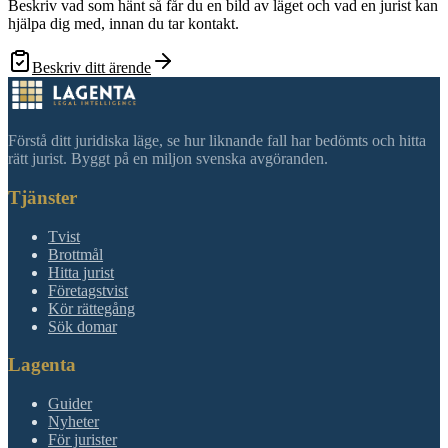
Beskriv vad som hänt så får du en bild av läget och vad en jurist kan
hjälpa dig med, innan du tar kontakt.
Beskriv ditt ärende
Förstå ditt juridiska läge, se hur liknande fall har bedömts och hitta
rätt jurist. Byggt på en miljon svenska avgöranden.
Tjänster
Tvist
Brottmål
Hitta jurist
Företagstvist
Kör rättegång
Sök domar
Lagenta
Guider
Nyheter
För jurister