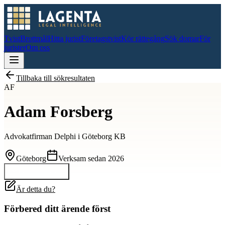
Tvist
Brottmål
Hitta jurist
Företagstvist
Kör rättegång
Sök domar
För
jurister
Om oss
Tillbaka till sökresultaten
AF
Adam Forsberg
Advokatfirman Delphi i Göteborg KB
Göteborg
Verksam sedan
2026
Kontakta
Adam
Är detta du?
Förbered ditt ärende först