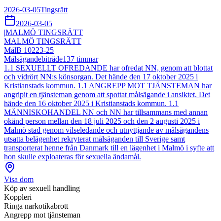
2026-03-05
Tingsrätt
2026-03-05
|
MALMÖ TINGSRÄTT
MALMÖ TINGSRÄTT
Mål
B 10223-25
Målsägandebiträde
137
timmar
1.1 SEXUELLT OFREDANDE har ofredat NN, genom att blottat
och vidrört NN:s könsorgan. Det hände den 17 oktober 2025 i
Kristianstads kommun. 1.1 ANGREPP MOT TJÄNSTEMAN har
angripit en tjänsteman genom att spottat målsägande i ansiktet. Det
hände den 16 oktober 2025 i Kristianstads kommun. 1.1
MÄNNISKOHANDEL NN och NN har tillsammans med annan
okänd person mellan den 18 juli 2025 och den 2 augusti 2025 i
Malmö stad genom vilseledande och utnyttjande av målsägandens
utsatta belägenhet rekryterat målsäganden till Sverige samt
transporterat henne från Danmark till en lägenhet i Malmö i syfte att
hon skulle exploateras för sexuella ändamål.
Visa dom
Köp av sexuell handling
Koppleri
Ringa narkotikabrott
Angrepp mot tjänsteman