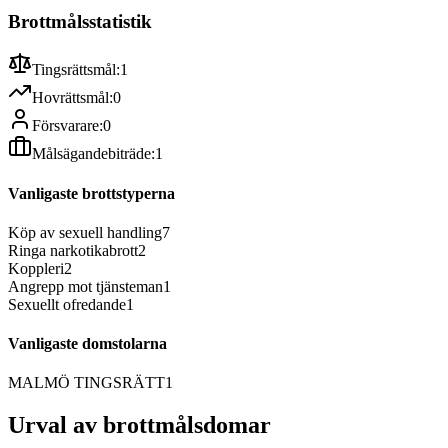
Brottmålsstatistik
Tingsrättsmål:
1
Hovrättsmål:
0
Försvarare:
0
Målsägandebiträde:
1
Vanligaste brottstyperna
Köp av sexuell handling
7
Ringa narkotikabrott
2
Koppleri
2
Angrepp mot tjänsteman
1
Sexuellt ofredande
1
Vanligaste domstolarna
MALMÖ TINGSRÄTT
1
Urval av brottmålsdomar