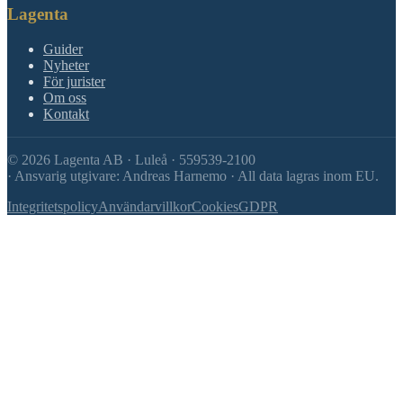
Lagenta
Guider
Nyheter
För jurister
Om oss
Kontakt
©
2026
Lagenta AB · Luleå · 559539-2100
·
Ansvarig utgivare: Andreas Harnemo · All data lagras inom EU.
Integritetspolicy
Användarvillkor
Cookies
GDPR