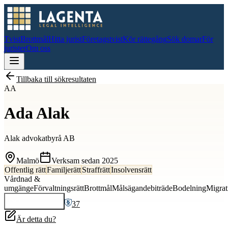
Tvist
Brottmål
Hitta jurist
Företagstvist
Kör rättegång
Sök domar
För
jurister
Om oss
Tillbaka till sökresultaten
AA
Ada Alak
Alak advokatbyrå AB
Malmö
Verksam sedan
2025
Offentlig rätt
Familjerätt
Straffrätt
Insolvensrätt
Vårdnad &
umgänge
Förvaltningsrätt
Brottmål
Målsägandebiträde
Bodelning
Migrat
37
Kontakta
Ada
Är detta du?